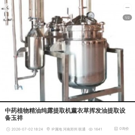
1/2
中药植物精油纯露提取机薰衣草挥发油提取设
备玉祥
0询价
2026-07-02 18:24
IP属地 河南郑州 联通
1641