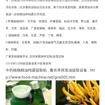
水，以使慈汽冷冷却转化为油水混合液然后流入油水分离器。比水轻的油会
浮在水面，比水重的油就会沉在水底，剩下的水就是纯露。接着用油水分离
器进一步把精油和纯露分开存放。
1:常规植物花叶：天竺葵、玫瑰花、柠檬香脂、桂花洋甘菊、野山菊、薰衣
草、艾草、迷迭香、广藿香腊梅、香根草、槐花、见月草、薄荷、百里香。
2: 植物根茎：沉香、生姜、芦荟、丁香、檀香。
3:植物果实：百香果、花椒(只有花椒香气无麻无苦涩味)蓖麻、八角、葡萄
籽、柠檬。
厂家直销规格齐全 ,支持来图来样定制,按需定制
131-0383-3308欢迎新老客户前来咨询
中药植物精油纯露提取机
薰衣草挥发油提取设备
htt
，
：
p://www.food-machine.net/gns005.htm