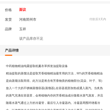
价格
面议
发货
河南郑州市
付款后3天内
品牌
玉祥
该产品库存不足
产品详情
中药植物精油纯露提取机薰衣草挥发油提取设备
精油提取的蒸馏法是提取芳香植物精油最常用的方法，90%的芳香植物精油
是由蒸馏法取而得。此方法是将含有芳香物质的植物部分(花朵、叶子、等)
放入一个大的不锈钢蒸馏容器(蒸馏器),在容器底部加热或通入蒸汽。当炙热
的蒸气充满在容器里，会将植物内存的芳香精油成分随着水蒸气蒸发，并且
随着水蒸气通过上方的冷凝管，最后引入冷凝器内。冷凝器周围环绕着冷